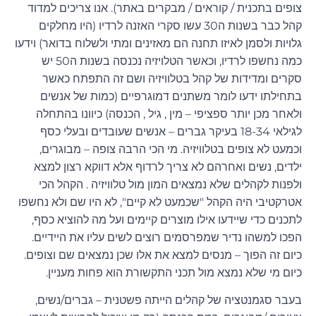
צופים בתכנית / קוראים / מבקרים באתר). אנו צריכים למדוד
קהל כבר בשנות ה30 עשו סקרי האזנה לרדיו (היו מחלקים
גלויות ולסמן לאיזו תחנה הם מאזינים ומתי ולשלוח בדואר) וידעו
כמה נחשפו לרדיו, וכאשר הטלויזיה נכנסה בשנות ה50 יש
סקרים ומדידות של קהל בטלוויזיה ושם זה התפתח כאשר
בתחילתו ידעו לומר משתנים דמוגרפיים (כמות של אנשים
ולאחר מכן יותר ספציפי – מין , גיל , הכנסה) כיוונו בהתחלה
לגילאי 18-34 בעיקר גברים – אנשים שעובדים ובעלי כסף
וכמעט לא צופים בטלוויזיה. מי הכי הרבה צופה – מבוגרים,
ילדים, נשים ואחרהם לא צריך לרדוף אלא דווקא רצון למצא
ולפנות לקהלים שלא נמצאים המון מול טלוויזיה . הקהל הכי
אטרקטיבי היה הקהל "שכמעט לא קיים", לא היו שם ולא נחשפו
לתכנים כדי שיידעו אילו מוצרים קיימים ועל מה להוציא כסף,
הפכו למשהו נדיר שמפרסמים רוצים לשים עליו את היידיים.
כיום זה הפוך – מנסים למצא את אלו שכן נמצאים שם וצופים.
כיום מי שלא נמצא מול תכני התקשורת הוא פחות מעניין.
בעבר סגמנטציה של קהלים הייתה פשטנית – גברים/נשים,