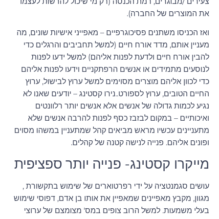
צעירים /מבוגרים, רמת הכנסה (רק מי שיכול להרשות לעצמו
את המוצרים של החברה).
ואז הכניסו משתנים פסיכוגרפיים – מאפייני אישיות שונים, מה
מעניין אותם, מדד אורח חיים (למשל תחביבים והרגלים כדי
להבין אורח חיים ולדעת לפנות אליהם) למשל ידעו לפנות
לנוסעים מתמידים או אנשים הרפתקניים וידעו לפנות אליהם
כדי לכוון אליהם מוצרים מסוימים למשל ערוץ לבישול, ערוץ
החיים הטובים, ערוץ לספורט..
נירו קסטינג
– יודעים שאנו לא
נגיע לכמות גדולה של אנשים אלא אנשים יותר רלוונטים
ואיכותיים – במקום לבזבז כסף לפנות להרבה אנשים שלא
מתעניינים עכשיו מראש מביאים קהל שמתעניין במשהו מסוים
ופונים אליהם. פנייה לנישה קטנה של קהלים.
מייקרו קסטינג- פנייה יותר ספציפית
עושים סגמנטציה על ידי רפרטוארים של שימוש בתקשורת ,
מגוון, מקבץ מאפיינים שמאפיין את אותו בן אדם, דפוסי שימוש
בעלי משמעות. למשל הרוב צופים במס' מצומצם של ערוצי