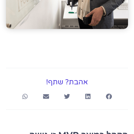
אהבת? שתף!