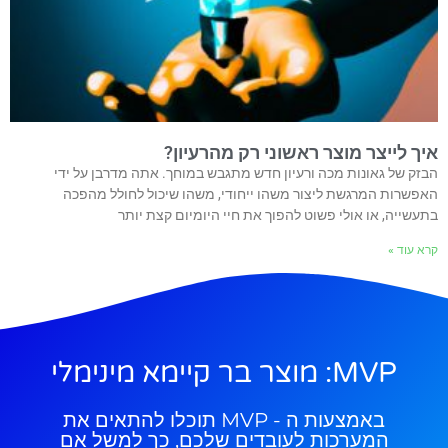
איך לייצר מוצר ראשוני רק מהרעיון?
הבזק של גאונות מכה ורעיון חדש מתגבש במוחך. אתה מדרבן על ידי
האפשרות המרגשת ליצור משהו ייחודי, משהו שיכול לחולל מהפכה
בתעשייה, או אולי פשוט להפוך את חיי היומיום קצת יותר
קרא עוד »
MVP: מוצר בר קיימא מינימלי
באמצעות ה - MVP תוכלו להתאים את
המערכות לעובדים שלכם, כך למשל אם