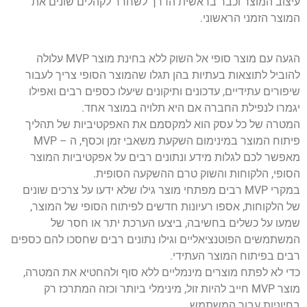
עיצוב המוצר וכבר בראשית הדרך לשחרר לקהלים שונים את
המוצר הזמני הראשוני.
הגעה עם מוצר סופי אל השוק ללא בחינת מוצר MVP עלולה
להוביל לתוצאות בעתיות בהן תגלו שהמוצר הסופי צריך לעבור
שיפורים עתידיים, עדכונים ותיקונים שיעלו כספים רבים ואפילו
יגמרו לנפילת החברה אם היא תלויה במוצר אחד.
המטרה של כל עסק הוא למקסמם את האפקטיביות של תהליך
פיתוח המוצר במינימום השקעת משאבי זמן וכסף, ה – MVP
מאפשר לכם לגלות מידע ונתונים רבים על אפקטיביות המוצר
הסופי, הלקוחות והשוק טרם ההשקעה הסופית.
במקרי MVP רבים מפתחי מוצר גילו שלא ידעו על צרכים שונים
של הלקוחות, אספו רעיונות חדשים לפיתוח הסופי של המוצר,
שמעו על כשלים בחשיבה, ביצעו הערכת יתר או חסר של
המשתמשים הפוטנציאליים וגילו נתונים רבים שחסכו להם כספים
רבים בפיתוח המוצר העתידי.
כדי לא לפתח מוצרים מינמליים ללא סוף ולהחטיא את המטרה,
מוצר MVP חייב להיות זול, מינימלי ביותר וכזה המתרכז רק
בחיוניות עבור המשתמש.