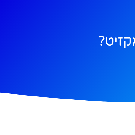
קזיט?