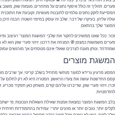
פערים. תהליך זה כולל איסוף נתונים על מתחרים, מגמות שוק, משוב צ
המסייעת לזקק נתונים גולמיים לתובנות מעשיות, וקובעת את התוכנית
עולה עליהן. בעיקרו של דבר, שלב זה עוסק במיפוי השטח, הבנה היכן 
המוצר שלך בהתאם.
זכור, ככל שאנו ממשיכים לחקור את שלבי 'המשגת המוצר' ו'עיצוב ופי
פערים משמשות כמצפן 🧭 המנחה את דרכנו. זיהוי פערי שוק הוא לא ר
שמהדהד, ונותן מענה לצרכים שאולי אינם מנוסחים אך מורגשים עמוקו
המשגת מוצרים
המסע מרעיון גרידא למוצר מוחשי מתחיל בשלב קריטי, אך שרבים מת
קסם החדשנות עושה את צעדו הראשון. המטרה היא לא רק לחלום על מ
זכרו, זיהוי פערי שוק, שדיברנו עליהם קודם, משחק כאן תפקיד מכריע
להזדמנויות.
בלב המשגת המוצר נמצאת אמנות שאילת השאלות הנכונות: מי ישתמש
לקלים יותר, טובים יותר או מהנים יותר? עמידות בהתמודדות חזיתי
שלך לוקח. בואו לא נשכח שכל מוצר נהדר מתחיל ברעיון שנראה בלת