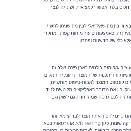
חלום בלתי אפשרי למציאות, ושינתה לנצח
יזון בין מה שאידיאלי לבין מה שניתן להשיג.
יזון זה. באמצעות סיעור מוחות קפדני, מחקרי
לא כלי של חדשנות ופתרון.
יצוב והפיתוח
בולטים כאבן פינה. שלב זה
ושיות וההיתכנות של המוצר החזוני. זה המקום
גום קונספט המוצר לאבות-טיפוס מוחשיים,
. בין אם מדובר באפליקציה מלוטשת לנייד
 שתהיה לכם גרסה שמהדהדת גם לשוק וגם
יף את המאמצים ההנדסיים להפוך את המוצר לבר קיימא. זהו
שלב מלא ניסויים וטעיות, שדה ניסויים לחוסן וחדשנות. מתודולוגיות בדיקה שונות, כגון A/B testing או גרסאות בטא,
בלת החלטות קשות, לעתים קרובות בין מהירות