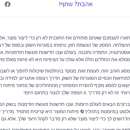
אהבת? שתף!
תארו לעצמכם שאתם פותחים את התוכנית לא רק כדי ליצור מוצר, אל
ההצלחה.
המסע של הגשמת חזון, טיפוחו בסערות השוק ובסופו של ד
אסטרטגיה, התמדה ותובנה. בעולם שבו חדשנות פוגשת הזדמנויות, אמנ
ממלא את החללים הללו אלא עולה על הציפיות היא לא פחות מאלכימיה
מסע הזהב הזה, לעומת זאת, מנוקד בהחלטות שיכולות להפוך או לשבור
למחיאות הכפיים הסוערות של השוק, הדרך רצופה אתגרים, למידה ובסו
יוצאים למסע מקיף להסרת המסתורין מהתהליכים של מחזור פיתוח המו
רווחי. זה לא רק מדריך; זו המפה שלך לנצור בתחום היזמי.
ברוכים הבאים לעולם היזמות, שבו חדשנות פוגשת הזדמנות. בשוק המה
ולנווט במיומנות בתהליך🔄 פיתוח המוצר היא קריטית מתמיד. מדריך ז
הדרושים לך כדי ליצור מוצר שלא רק מדבר לקהל היעד שלך, אלא גם