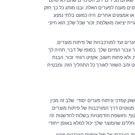
 שאתם מכירים. רוב הסיכויים שהם לא סתם
נים מענה לפערים האלה, ובנו מותג כל כך חזק
ה באמצעות הנפקה ראשונית לציבור (IPO), רכישה או אמצעים אחרים, היה כמעט בלתי נמנע.
ת יציאה מושלמת, זכור שכל שלב הוא חיוני
ערים ועד למורכבויות של פיתוח מוצרים,
ר עבור המיזם שלך. בסופו של דבר, תהיה לך
א פחות חשוב, אקזיט רווחי. זכור, הבנת
 זהב השוזר לאורך כל התהליך הזה, ומבטיח
 קפדני וניתוח פערים יסודי. שלב זה מכין
מנווטים דרך המורכבות של פיתוח מוצרים.
וף, וחושפת הזדמנויות בשלות לחדשנות. זה
ללים שהמוצר שלך יכול למלא באופן ייחודי.
 הערכתן אל מול ציפיות הצרכנים וזיהוי