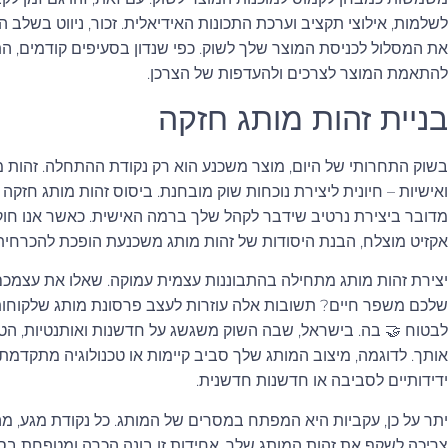
לשלמות, אילוצי תקציב וערכת התכונות האידיאלית. זכור, ניווט בשלב ה
את המסלול לכניסת המוצר שלך לשוק. כפי שנדון בסעיפים קודמים, 
להתאמת המוצר לצרכים ולהעדפות של הצרכן.
בניית זהות מותג חזקה
בשוק התחרותי של היום, מוצר משכנע הוא רק נקודת ההתחלה. זהות מותג
ואישיות – חיונית ליצירת נוכחות שוק מובחנת. ביסוס זהות מותג חזקה א
מדובר ביצירת נרטיב שידבר לקהל שלך ברמה האישית. כאשר אנו חוק
אקזיט מוצלח, הבנת היסודות של זהות מותג משכנעת הופכת להכרחית
יצירת זהות מותג מתחילה בהתבוננות עצמית עמוקה. שאלו את עצמכם,
שלכם משפר חיים? תשובות אלה עוזרות לעצב פרסונת מותג שלקוחות י
לבטוח 🤝 בה. בישראל, שבה השוק משגשג על חדשנות ואותנטיות, הט
אותך. לדוגמה, מיצוב המותג שלך סביב קיימות או טכנולוגיה מתקדמת 
ידידותיים לסביבה או חדשנות חדשנית.
יתר על כן, עקביות היא המפתח במסרים של המותג. כל נקודת מגע, מה
צריכה לשקף את זהות המותג שלך. אחידות זו בונה הכרה ומטפחת בסיס