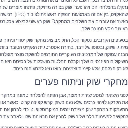
למה זה חשוב? ובכן, חשבו על המוצרים או המותגים המצליחים ביותר
נתקלו בהצלחה. הם זיהו פערי שוק בצורה מדויקת, פיתחו מוצרים שנות
שהאקזיט, בין אם ז
כאשר אנו עוברים את השלבים ממחקר🔍 שוק ראשוני לביצוע אסטרטגיי
בעיצוב מסע המוצר שלך.
בסעיפים הקרובים, נסקור הכל, החל מביצוע מחקר שוק יסודי וניתוח פ
מיתוג, שיווק, ובסופו של דבר, בחירת אסטרטגיית האקזיט הטובה ביות
הבנה עמוקה של המרכיבים העיקריים התורמים להשקת מוצר מוצלחת, ול
השיקולים הפיננסיים שלך וקבלת החלטות מושכלות על בסיסם היא חוט
לא רק הצלחה, אלא קיימות וצמיחה. בואו נצא למסע הזה ביחד.
מחקרי שוק וניתוח פערים
לפני היציאה למסע יצירת המוצר, אבן הפינה להצלחה טמונה במחקר שוק
את הקרקע לזיהוי צרכים שלא נענו בשוק, קרש קפיצה קריטי כאשר אנו 
התעמקות במחקר שוק מציידת יזמים במיקרוסקופ 🔬 כדי לבחון את הנ
להקשיב לפעימות הלב של השוק, להבין את הרצונות שלו, ולאתר את הח
ביצוע ניתוח פערים כרוך בצלילה 🏊 עמוקה לתוך הצעות השוק הנוכחיות,