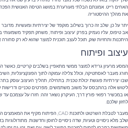
האחים רייט. אמונתם הבלתי מעורערת במושג הטיסה האנושית הפכה 
את מהלך ההיסטוריה.
יתר על כן, שלב זה כרוך בשילוב מוקפד של יצירתיות ומעשיות. מדובר בא
אב טיפוס, עליו נעמיק בפרק 'עיצוב ופיתוח', משחק תפקיד משמעותי בא
היתכנות ותחזיות שוק, תוכל לעצב תוכנית למוצר שהוא לא רק סחורה א
עיצוב ופיתוח
המסע מרעיון גרידא למוצר ממשי מתאפיין בשלבים קריטיים, כאשר
הע
חורג מעבר לאסתטיקה, וכולל צלילה עמוקה לתוך הפונקציונליות, השימ
שבו יצירתיות פוגשת יכולת טכנית. בתחילה, תהליך העיצוב עוסק בתר
ליטוש אלה בהתבסס על משוב משתמשים, מפרטים טכניים ודרישות שוק
או במכשיר רפואי פורץ דרך, העיקרון נשאר זהה: חזרו על עצמכם עד
לחזון שלכם.
מעבר לטבלת השרטוט ולתוכנת CAD, הפיתוח מק
משמשות כמבחן לקמוס למוכנות המוצר לשוק. עם זאת, זהו גם זמן לק