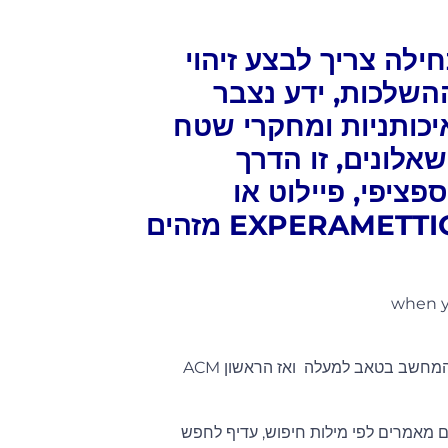
לים לתכנן ולבנות MVP? תחילה צריך לבצע זיהוי
השלכות, ידע נצבר
ות מחקר איכותניות ומחקרי שטח
אלונים, זו הדרך
יפי, פיילוט או
פרוטוטייפ,זה יזמות פנים ארגונית, EXPERAMETTION מזהים
when yo
או אם בתחום הדיגיטל: מאגרי מידע אלקטרוני: ACM ללחוץ על מדעי המחשב בטאב למעלה ואז הראשון ACM
ם מאמרים לפי מילות חיפוש, עדיף לחפש