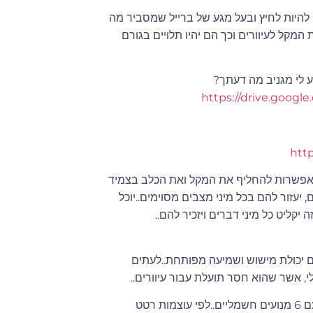
 להיות לחיץ ובעל מגע של ברייל שמסביר מה
המקל לעיוורים וכך הם יהיו תלויים בגורם
 לי מגניב מה דעתך?
https://drive.goo
http
 אפשרות להחליף את המקל ואת הכלב בצמיד
סגנון סירי) ואפשר לשים שם GPS שינווט אותם, יעזור להם בכל מיני מצבים מסוימים..יוכל
קליט כל מיני דברים ויזכיר להם..
ם יכולת מישוש ושמיעה מפותחת..לעתים
י, אשר שהוא חסר תועלת עבור עיוורים..
במאמר המצורף עשו מחקר לגבי צמיד שמעביר פעולות על ידי רטט..עם 6 מנועים חשמליים..לפי עוצמות רטט