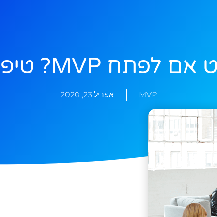
ח MVP? טיפים מאיתנו!
MVP
אפריל 23, 2020