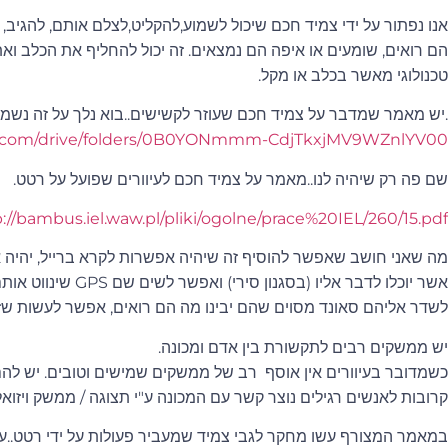
אנו נפתור על ידי צמיד חכם שיכול לשמוע,להקליט,לצלם אותם, להגיב,
הם רואים, שומעים או איפה הם נמצאים. זה יכול להחליף את הכלב ואת 
טכנולוגי מאשר בכלב או מקל.
.יש מאמר שמדבר על צמיד חכם שעוזר לקשישים..בוא נלך על זה נשמע
gle.com/drive/folders/0B0YONmmm-CdjTkxjMV9WZnlYV00
שם פה רק שיהיה לנו..מאמר על צמיד חכם לעיוורים שפועל על רטט.
://bambus.iel.waw.pl/pliki/ogolne/prace%20IEL/260/15.pdf
מה שאני חושב שאפשר להוסיף זה שיהיה אפשרות לקרא ברייל, יהיה
אשר יוכלו לדבר אליו (ב
לשדר אליהם סאונד מסוים שהם יבינו מה הם רואים, אפשר לעשות שזה י
יש ממשקים רבים לתקשורת בין אדם ומכונה.
כשמדובר בעיוורים אין אוסף רב של ממשקים שמישים וטובים. יש לה
קרובות לאנשים רגילים נוצר קשר עם המכונה ע"י תצוגה / ממשק ויזואל