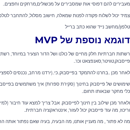
מעבירים להם דפוסי אות שמסבירים על מכשולים,מרחקים וחפצים..
צמיד יכול לשלוח פקודה לפנות שמאלה, חישוב מסלול, להתחבר לטלפון
טלפון/מחשב נייד שהוא כתב ברייל
דוגמא נוספת של MVP
רשתות חברתיות חלק מחיים של כולנו ושל הדור הצעיר במיוחד, רשתות
פייסבוק,טוויטר,סאנפצאט וכו'..
לאחר מכן ..בחרנו להתמקד בפייסבוק..כי..(ירדנו מרחב, נכנסים לספציפ
שימושים של פייסבוק בחינוך (סקירת ספרות) איך משתמשים בפייסבוק 
כלי מחקר שבאותו תחום..
ולאחר מכן שילוב בין חינוך לפייסבוק. אבל צריך למצא עוד חיבור (למי
וריכוז, מה עוד פייסבוק יכול לעזור, אינטראקציה חברתית..
מה לא פתור , מה מעניין אותנו, מה הבעיה, בעיה שאם נפתור אותה ה